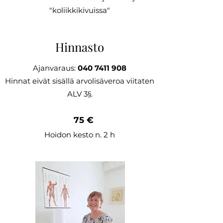
"koliikkikivuissa"
Hinnasto
Ajanvaraus:
040 7411 908
Hinnat eivät sisällä arvolisäveroa viitaten
ALV 3§.
75 €
Hoidon kesto n. 2 h