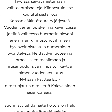
kivuissa, saivat miettimään
vaihtoehtoishoitoja. Kiinnostuin itse
koulutuksesta, jota
Kansanlääkintäseura ry järjestää.
Vuoden verran opiskelin ja kävin töissä
ja siinä vaiheessa huomasin olevani
enemmän kiinnostunut ihmisen
hyvinvoinnista kuin numeroiden
pyörittelystä. Heittäydyin uuteen ja
ihmeelliseen maailmaan ja
irtisanouduin. Ja niinpä tuli käytyä
kolmen vuoden koulutus.
Nyt saan käyttää EU -
nimisuojattua nimikettä Kalevalainen
jäsenkorjaaja.
Suurin syy tehdä näitä hoitoja, on halu
auttaa muita ihmisiä heidän