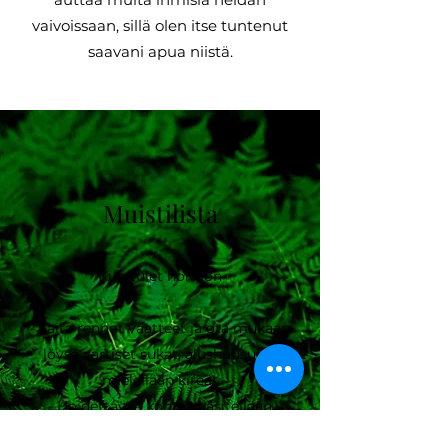
vaivoissaan, sillä olen itse tuntenut
saavani apua niistä.
Muistilista
Kun tulet hoitoon
- Laita rennot vaatteet ja ota mukaan
löysä vartiset sukat, alushousut ei
mielellään kireät
- Hoidettavaa kohtaa käsitellään
ilman vaatteita, muut osat peitellään