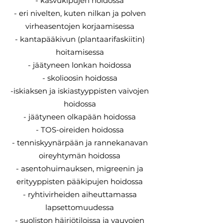
- kasvukipujen hoidossa
- eri nivelten, kuten nilkan ja polven
virheasentojen korjaamisessa
- kantapääkivun (plantaarifaskiitin)
hoitamisessa
- jäätyneen lonkan hoidossa
- skolioosin hoidossa
-iskiaksen ja iskiastyyppisten vaivojen
hoidossa
- jäätyneen olkapään hoidossa
- TOS-oireiden hoidossa
- tenniskyynärpään ja rannekanavan
oireyhtymän hoidossa
- asentohuimauksen, migreenin ja
erityyppisten pääkipujen hoidossa
- ryhtivirheiden aiheuttamassa
lapsettomuudessa
- suoliston häiriötiloissa ja vauvojen